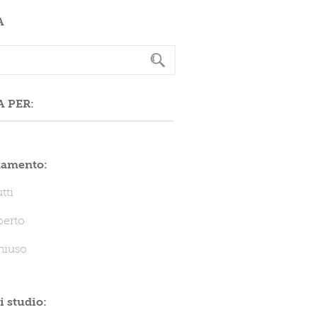
A
A PER:
lamento:
tti
perto
hiuso
i studio: