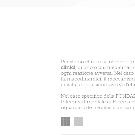
Per studio clinico si intende ogn
clinici
, di uno o più medicinali
ogni reazione avversa. Nel caso 
farmacodinamici, il meccanismo d
di valutarne la sicurezza e/o l’eff
Nel caso specifico della FON
Interdipartimentale di Ricerca pe
riguardano le neoplasie del san