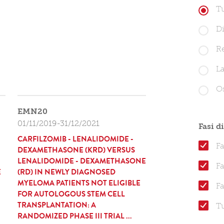
Tu
D
R
La
O
EMN20
01/11/2019-31/12/2021
Fasi d
CARFILZOMIB - LENALIDOMIDE -
Fa
DEXAMETHASONE (KRD) VERSUS
LENALIDOMIDE - DEXAMETHASONE
Fa
E
(RD) IN NEWLY DIAGNOSED
MYELOMA PATIENTS NOT ELIGIBLE
Fa
FOR AUTOLOGOUS STEM CELL
TRANSPLANTATION: A
Tu
RANDOMIZED PHASE III TRIAL ...