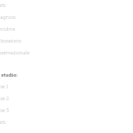
tti
iagnosi
ecidiva
boratorio
sservazionale
i studio:
se 1
se 2
se 3
tti