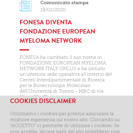
Comunicato stampa
19/02/2020
FONESA DIVENTA
FONDAZIONE EUROPEAN
MYELOMA NETWORK
FONESA ha cambiato il suo nome in
FONDAZIONE EUROPEAN MYELOMA
NETWORK ITALY ONLUS e ha istituito
un’ulteriore sede operativa all'interno del
Centro Interdipartimentale di Ricerca
per le Biotecnologie Molecolari
dell'Università di Torino - MBC di via
Nizza 52 a Torino.
COOKIES DISCLAIMER
leggi di più >
Utilizziamo i cookies per poterLe assicurare la
migliore esperienza sul nostro sito. Cliccando su
"ACCETTO" ci permette di utilizzare i cookies. Se
non accetta, alcune parti del sito potrebbero non
SUCCESSIVE >