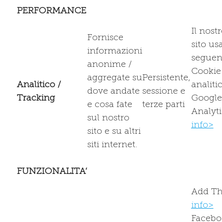
PERFORMANCE
Il nost
Fornisce
sito usa
informazioni
seguen
anonime /
Cookie
aggregate su
Persistente,
Analitico /
analitic
dove andate
sessione e
Tracking
Google
e cosa fate
terze parti
Analyti
sul nostro
info>
sito e su altri
siti internet.
FUNZIONALITA’
Add Th
info>
Facebo