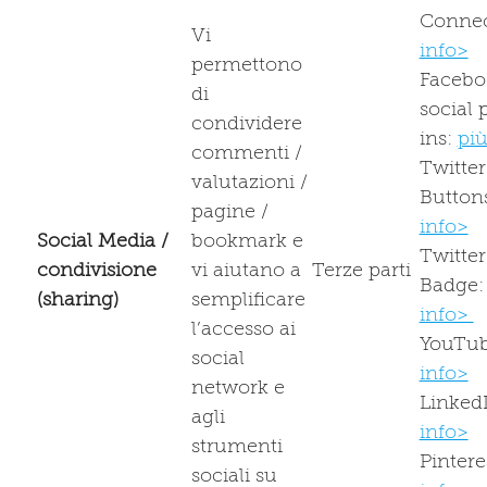
Conne
Vi
info>
permettono
Facebo
di
social 
condividere
ins:
più
commenti /
Twitter
valutazioni /
Button
pagine /
info>
Social Media /
bookmark e
Twitter
condivisione
vi aiutano a
Terze parti
Badge
(sharing)
semplificare
info>
l’accesso ai
YouTu
social
info>
network e
Linked
agli
info>
strumenti
Pintere
sociali su