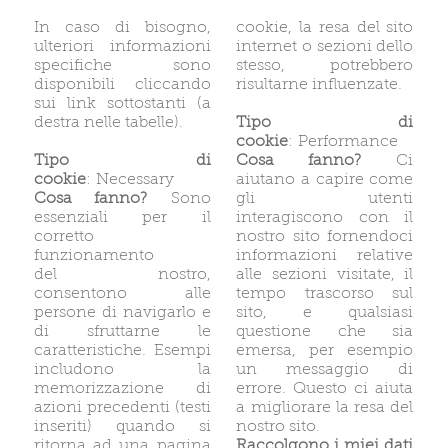
In caso di bisogno,
cookie, la resa del sito
ulteriori informazioni
internet o sezioni dello
specifiche sono
stesso, potrebbero
disponibili cliccando
risultarne influenzate.
sui link sottostanti (a
destra nelle tabelle).
Tipo di
cookie
: Performance
Tipo di
Cosa fanno?
Ci
cookie
: Necessary
aiutano a capire come
Cosa fanno?
Sono
gli utenti
essenziali per il
interagiscono con il
corretto
nostro sito fornendoci
funzionamento
informazioni relative
del nostro,
alle sezioni visitate, il
consentono alle
tempo trascorso sul
persone di navigarlo e
sito, e qualsiasi
di sfruttarne le
questione che sia
caratteristiche. Esempi
emersa, per esempio
includono la
un messaggio di
memorizzazione di
errore. Questo ci aiuta
azioni precedenti (testi
a migliorare la resa del
inseriti) quando si
nostro sito.
ritorna ad una pagina
Raccolgono i miei dati