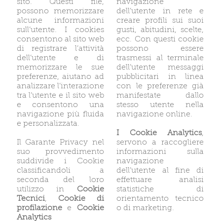
sito. Questi file,
navigazione
possono memorizzare
dell’utente in rete e
alcune informazioni
creare profili sui suoi
sull’utente. I cookies
gusti, abitudini, scelte,
consentono al sito web
ecc. Con questi cookie
di registrare l’attività
possono essere
dell’utente e di
trasmessi al terminale
memorizzare le sue
dell’utente messaggi
preferenze, aiutano ad
pubblicitari in linea
analizzare l’interazione
con le preferenze già
tra l’utente e il sito web
manifestate dallo
e consentono una
stesso utente nella
navigazione più fluida
navigazione online.
e personalizzata.
I Cookie Analytics
,
Il Garante Privacy nel
servono a raccogliere
suo provvedimento
informazioni sulla
suddivide i Cookie
navigazione
classificandoli a
dell’utente al fine di
seconda del loro
effettuare analisi
utilizzo in
Cookie
statistiche di
Tecnici
,
Cookie di
orientamento tecnico
profilazione
e
Cookie
o di marketing.
Analytics