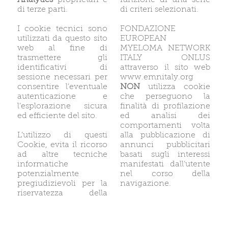
Analytics
proprietari e
funzione di una serie
di terze parti.
di criteri selezionati.
I cookie tecnici sono
FONDAZIONE
utilizzati da questo sito
EUROPEAN
web al fine di
MYELOMA NETWORK
trasmettere gli
ITALY ONLUS
identificativi di
attraverso il sito web
sessione necessari per
www.emnitaly.org
consentire l’eventuale
NON
utilizza cookie
autenticazione e
che perseguono la
l’esplorazione sicura
finalità di profilazione
ed efficiente del sito.
ed analisi dei
comportamenti volta
L’utilizzo di questi
alla pubblicazione di
Cookie, evita il ricorso
annunci pubblicitari
ad altre tecniche
basati sugli interessi
informatiche
manifestati dall’utente
potenzialmente
nel corso della
pregiudizievoli per la
navigazione.
riservatezza della