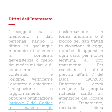
Diritti dell’Interessato
I soggetti cui si
trasformazione in
riferiscono i dati
forma anonima o il
personali hanno il
blocco dei dati trattati
diritto in qualunque
in violazione di legge,
momento di ottenere
nonché di opporsi in
la conferma
ogni caso, per motivi
dell’esistenza o meno
legittimi, al loro
dei medesimi dati e di
trattamento. Per
conoscerne il
esercitare i diritti
contenuto e
previsti all’art. 7 del
l’origine, verificarne
D.lgs. 196/2003
l’esattezza o chiederne
l’interessato dovrà
l’integrazione o
rivolgere la propria
l’aggiornamento,
richiesta scritta all’
oppure la rettificazione
attenzione del Titolare
(
articolo 7 del Codice
del Trattamento,
in materia di
mediante lettera