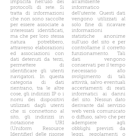
implicita nell’uso dei
all’ambiente
protocolli di rete. Si
informatico
tratta di informazioni
dell’utente. Questi dati
che non sono raccolte
vengono utilizzati al
per essere associate a
solo fine di ricavare
interessati identificati,
informazioni
ma che per loro stessa
statistiche anonime
natura potrebbero,
sull’uso del sito e per
attraverso elaborazioni
controllarne il corretto
ed associazioni con
funzionamento. Tali
dati detenuti da terzi,
dati vengono
permettere di
conservati per il tempo
identificare gli utenti
necessario allo
navigatori. In questa
svolgimento di tali
categoria di dati
attività, salvo eventuali
rientrano, tra le altre
accertamenti di reati
cose, gli indirizzi IP o i
informatici ai danni
nomi dei dispositivi
del sito. Nessun dato
utilizzati dagli utenti
derivante dal servizio
che si connettono al
web verrà comunicato
sito, gli indirizzi in
o diffuso, salvo che per
notazione URI
adempiere agli
(Uniform Resource
obblighi previsti da
Identifier) delle risorse
leggi, regolamenti o