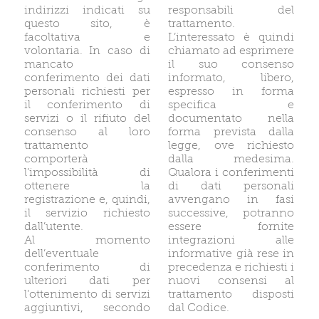
indirizzi indicati su
responsabili del
questo sito, è
trattamento.
facoltativa e
L’interessato è quindi
volontaria. In caso di
chiamato ad esprimere
mancato
il suo consenso
conferimento dei dati
informato, libero,
personali richiesti per
espresso in forma
il conferimento di
specifica e
servizi o il rifiuto del
documentato nella
consenso al loro
forma prevista dalla
trattamento
legge, ove richiesto
comporterà
dalla medesima.
l’impossibilità di
Qualora i conferimenti
ottenere la
di dati personali
registrazione e, quindi,
avvengano in fasi
il servizio richiesto
successive, potranno
dall’utente.
essere fornite
Al momento
integrazioni alle
dell’eventuale
informative già rese in
conferimento di
precedenza e richiesti i
ulteriori dati per
nuovi consensi al
l’ottenimento di servizi
trattamento disposti
aggiuntivi, secondo
dal Codice.