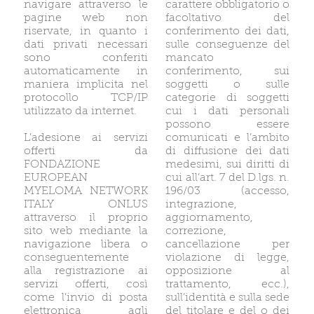
navigare attraverso le
carattere obbligatorio o
pagine web non
facoltativo del
riservate, in quanto i
conferimento dei dati,
dati privati necessari
sulle conseguenze del
sono conferiti
mancato
automaticamente in
conferimento, sui
maniera implicita nel
soggetti o sulle
protocollo TCP/IP
categorie di soggetti
utilizzato da internet.
cui i dati personali
possono essere
L’adesione ai servizi
comunicati e l’ambito
offerti da
di diffusione dei dati
FONDAZIONE
medesimi, sui diritti di
EUROPEAN
cui all’art. 7 del D.lgs. n.
MYELOMA NETWORK
196/03 (accesso,
ITALY ONLUS
integrazione,
attraverso il proprio
aggiornamento,
sito web mediante la
correzione,
navigazione libera o
cancellazione per
conseguentemente
violazione di legge,
alla registrazione ai
opposizione al
servizi offerti, così
trattamento, ecc.),
come l’invio di posta
sull’identità e sulla sede
elettronica agli
del titolare e del o dei