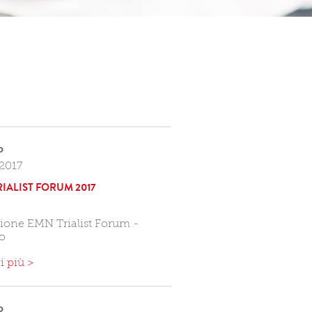
o
2017
IALIST FORUM 2017
zione EMN Trialist Forum -
o
i più >
o