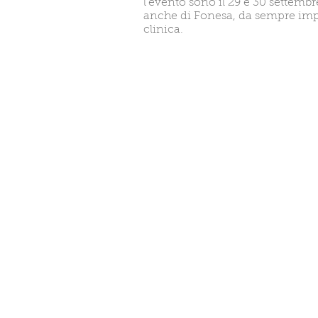
l’evento sono il 29 e 30 settembr
anche di Fonesa, da sempre impe
clinica.