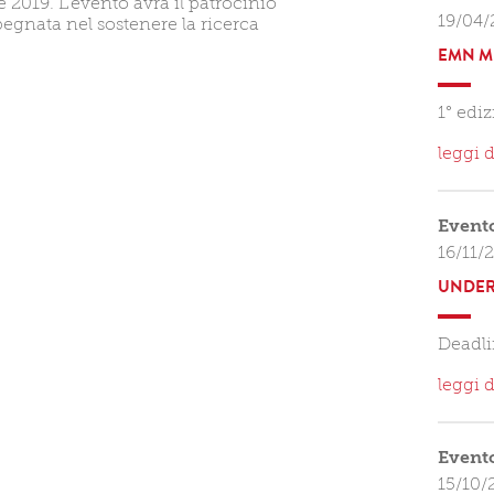
e 2019. L'evento avrà il patrocinio
19/04/
gnata nel sostenere la ricerca
EMN M
1° edi
leggi d
Event
16/11/
UNDER
Deadli
leggi d
Event
15/10/