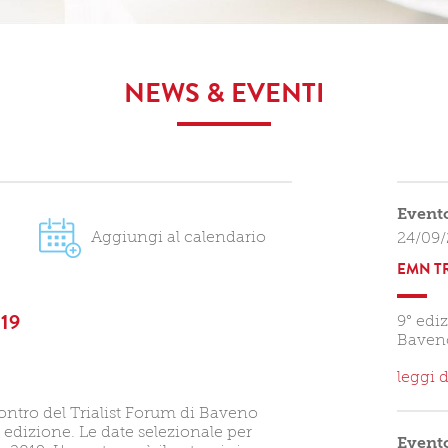
NEWS & EVENTI
Event
Aggiungi al calendario
24/09/
EMN TR
19
9° edi
Baven
leggi d
ontro del Trialist Forum di Baveno
 edizione. Le date selezionale per
Event